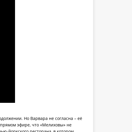
должении. Но Варвара не согласна – её
 прямом эфире, что «Мелиховы» не
нью-йоркского ресторана, в котором