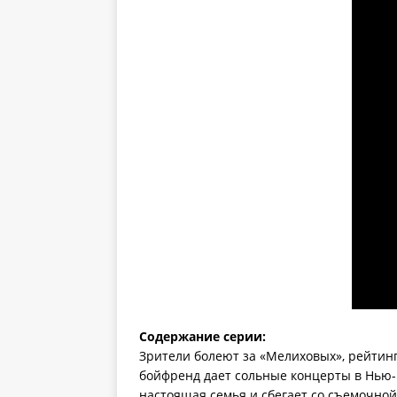
Содержание серии:
Зрители болеют за «Мелиховых», рейтинг
бойфренд дает сольные концерты в Нью-Й
настоящая семья и сбегает со съемочной