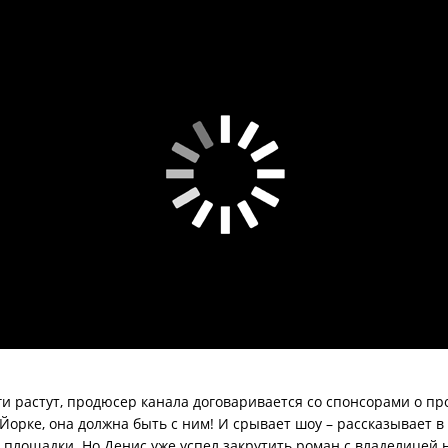
и растут, продюсер канала договаривается со спонсорами о про
орке, она должна быть с ним! И срывает шоу – рассказывает в
 площадки. Но Денис уже успел закрутить роман с владелицей 