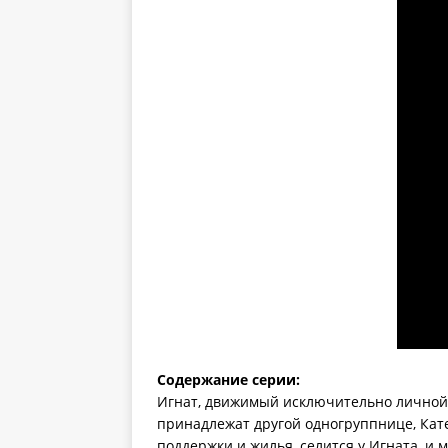
Содержание серии:
Игнат, движимый исключительно личной 
принадлежат другой одногруппнице, Кате, 
поддержки и жилья, селится у Игната, и