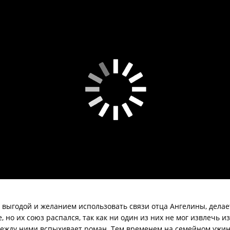
выгодой и желанием использовать связи отца Ангелины, делае
но их союз распался, так как ни один из них не мог извлечь из
 между ними вспыхивает роман. Тем временем на семейном ужи