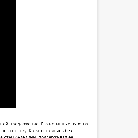
т ей предложение. Его истинные чувства
 него пользу. Катя, оставшись без
не отец Ангелины, поддерживая её