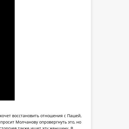
 хочет восстановить отношения с Пашей,
 просит Молчанову опровергнуть это, но
сторгуев также ищет эту женщину. В