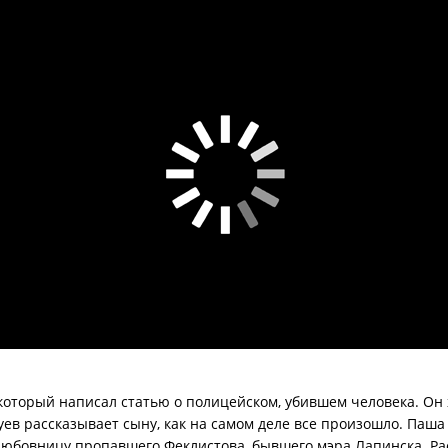
 который написал статью о полицейском, убившем человека. Он
уев рассказывает сыну, как на самом деле все произошло. Паша
любовницу пропавшего Феклистова, бывшего мэра Лапинска. Ра