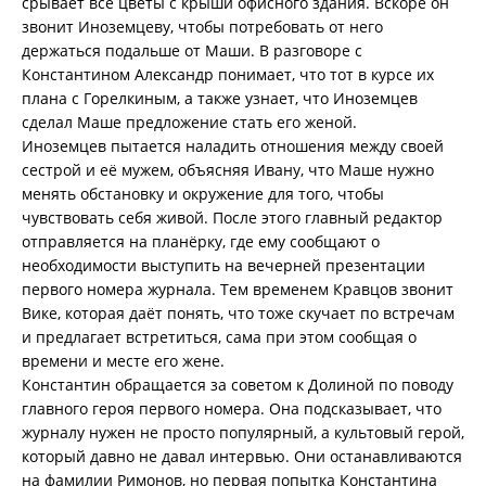
срывает все цветы с крыши офисного здания. Вскоре он
звонит Иноземцеву, чтобы потребовать от него
держаться подальше от Маши. В разговоре с
Константином Александр понимает, что тот в курсе их
плана с Горелкиным, а также узнает, что Иноземцев
сделал Маше предложение стать его женой.
Иноземцев пытается наладить отношения между своей
сестрой и её мужем, объясняя Ивану, что Маше нужно
менять обстановку и окружение для того, чтобы
чувствовать себя живой. После этого главный редактор
отправляется на планёрку, где ему сообщают о
необходимости выступить на вечерней презентации
первого номера журнала. Тем временем Кравцов звонит
Вике, которая даёт понять, что тоже скучает по встречам
и предлагает встретиться, сама при этом сообщая о
времени и месте его жене.
Константин обращается за советом к Долиной по поводу
главного героя первого номера. Она подсказывает, что
журналу нужен не просто популярный, а культовый герой,
который давно не давал интервью. Они останавливаются
на фамилии Римонов, но первая попытка Константина