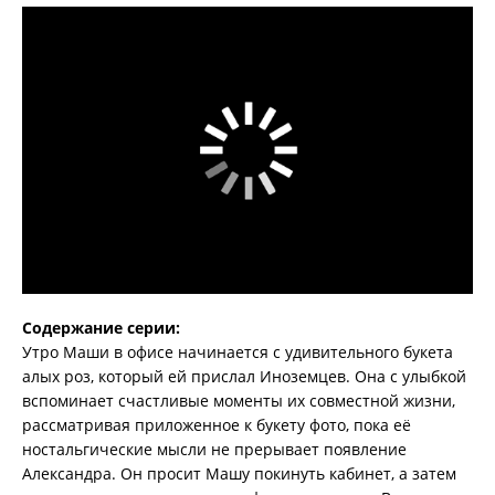
Содержание серии:
Утро Маши в офисе начинается с удивительного букета
алых роз, который ей прислал Иноземцев. Она с улыбкой
вспоминает счастливые моменты их совместной жизни,
рассматривая приложенное к букету фото, пока её
ностальгические мысли не прерывает появление
Александра. Он просит Машу покинуть кабинет, а затем