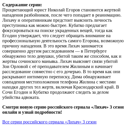
Содержание серии:
Процветающий юрист Николай Егоров становится жертвой
нападения разбойников, после чего попадает в реанимацию.
Лихачу и оперативникам предстоит выяснить личность
преступника как можно быстрее. Кубатко предлагает
фокусироваться на поиске украденных вещей, тогда как
Егодин утверждает, что следует обращать внимание на
профессиональную деятельность самого Егорова, возможную
причину нападения. В это время Лихач занимается
совершенно другим расследованием — в Петербурге
обнаружено тело девушки, убитой таким же способом, как и
жертвы сочинского маньяка. Лихач выясняет связи убитой
Зои Орловой с её преподавателем Жилиным и начинает
расследование совместно с его дочерью. В то время как они
раскрывают интимную переписку, Дима обнаруживает
совпадения местоположения телефона Жилина с местами
находки других тел жертв, включая Краснодарский край. В
Сочи Егодин и Кубатко продолжают следить за делом
убийства адвоката.
Смотри новую серию российского сериала «Лихач» 3 сезон
онлайн и узнай подробности!
Все серии российского сериала «Лихач» 3 сезон