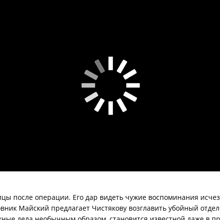
цы после операции. Его дар видеть чужие воспоминания исчеза
овник Майский предлагает Чистякову возглавить убойный отдел
жные дела необычным образом, становится известной даже в п