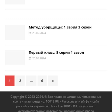
Метод уборщицы: 1 серия 3 сезон
25.05.2024
Первый класс: 8 серия 1 сезон
25.05.2024
1
2
…
6
»
Copyright © 2023-2024. © Все права защищены. Копирование
контента запрещено. 1001S.RU - Русскоязычный фан-сайт
российских сериалов. На сайте 1001S.RU отсутствуют
аудиовизуальные материалы, нарушающие права