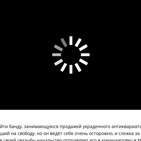
йти банду, занимающуюся продажей украденного антиквариата
ий на свободу, но он ведёт себя очень осторожно, и слежка за
своей свадьбы начальство отправляет его в командировку в Мо