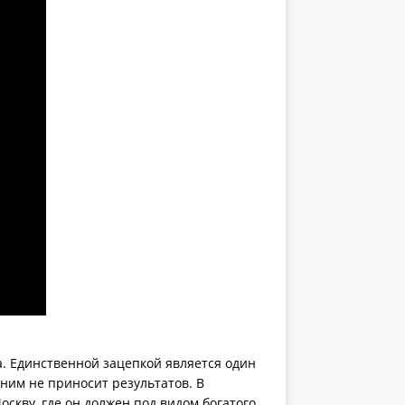
. Единственной зацепкой является один
 ним не приносит результатов. В
скву, где он должен под видом богатого