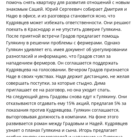
помочь снять квартиру для развития отношений с новым
знакомым Сашей. Юрий Сергеевич собирает Дмитрия и
Надю в офисе, и из разговора становится ясно, что
Кудрявцев может избежать ответственности. Они решают
поехать в Краснодар и не упустить доверие Гулякина.
После приятной встречи Градов предлагает помощь
Гулякину в решении проблемы с фермерами. Однако
Гулякин удивляет его, имея документ об урегулировании
разногласий и информацию, что Градов стоял за
нападением фермеров. Он соглашается поддержать
Кудрявцева на голосовании. Вечером Градов признается
Наде в своих чувствах. Надя держит дистанцию, не желая
совершать поступки, за которые стыдно. Дима
приглашает ее на разговор, но она уходит спать.
На следующий день Градовы снова едут к Гулякину. Они
отказываются отдавать ему 15% акций, предлагая 5% за
показания против Кудрявцева. Гулякин соглашается,
выторговывая должность в компании. На фоне этого
развивается роман между Градовым и Надей. Кудрявцев
узнает о планах Гулякина и сына. Игорь предлагает
особую группу следователей и нападение на Гулякина.