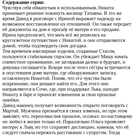
Содержание серии:
Чувствуя себя обманутым и использованным, Никита
принимает решение покинуть жилище Татьяны. В это же
время Давид в разговоре с Ириной выражает надежду на
возможное восстановление их отношений. Он также передает
ей документы на дом и просьбу её матери о его продаже.
Ирина предполагает, что мать всё же решилась на
кругосветное путешествие с Никитой, и они отправляются
домой, чтобы подтвердить свои догадки.
Тем временем ювелирные изделия, созданные Стасом,
пользуются стабильным спросом. Он убеждает Машу начать
совместное проживание, не заглядывая далеко в будущее, и
девушка соглашается. Вскоре после этого сёстры встречаются
в опустевшем доме матери, где обнаруживают записку,
оставленную Никитой. Поняв, что его чувства были
искренними, они решают найти его. Для этого они
направляются в Сочи, где, при поддержке Льва, находят
Никиту в баре и приносят извинения за свои прошлые
ошибки.
Давид наконец получает возможность открыто поговорить с
Мартой. Мужчина признаётся в своих изменах, но при этом
заявляет, что, переосмыслив прошлое, осознал: по-настоящему
он любил в жизни только её. Параллельно Ольга проявляет
интерес к Льву, но тот сохраняет дистанцию, намекая, что ей
следует сначала пережить расставание с супругом. Тогда