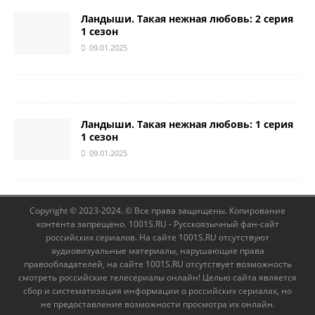
Ландыши. Такая нежная любовь: 2 серия
1 сезон
09.01.2025
Ландыши. Такая нежная любовь: 1 серия
1 сезон
09.01.2025
Copyright © 2023-2024. © Все права защищены. Копирование
контента запрещено. 1001S.RU - Русскоязычный фан-сайт
российских сериалов. На сайте 1001S.RU отсутствуют
аудиовизуальные материалы, нарушающие права
правообладателей, на сайте 1001S.RU отсутствует возможность
смотреть российские телесериалы онлайн! Целью сайта является
сбор и систематизация информации о российских сериалах, но
не предоставление возможности просмотра их онлайн.