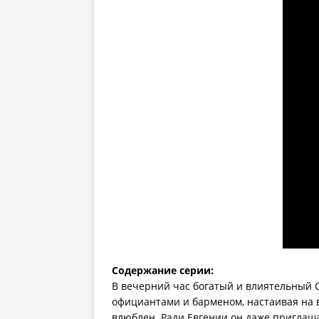
Содержание серии:
В вечерний час богатый и влиятельный С
официантами и барменом, настаивая на 
влюблен. Ради Евгении он даже приглаш