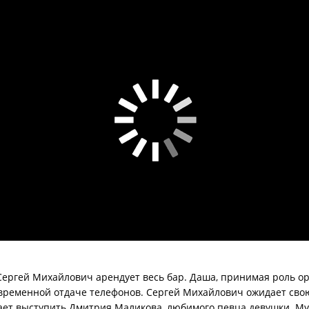
ергей Михайлович арендует весь бар. Даша, принимая роль ор
временной отдаче телефонов. Сергей Михайлович ожидает сво
ает выступить Дмитрия Маликова, любимого певца девушки. Муз