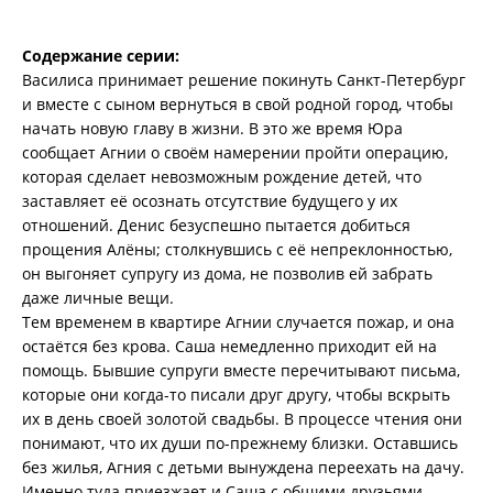
Содержание серии:
Василиса принимает решение покинуть Санкт-Петербург
и вместе с сыном вернуться в свой родной город, чтобы
начать новую главу в жизни. В это же время Юра
сообщает Агнии о своём намерении пройти операцию,
которая сделает невозможным рождение детей, что
заставляет её осознать отсутствие будущего у их
отношений. Денис безуспешно пытается добиться
прощения Алёны; столкнувшись с её непреклонностью,
он выгоняет супругу из дома, не позволив ей забрать
даже личные вещи.
Тем временем в квартире Агнии случается пожар, и она
остаётся без крова. Саша немедленно приходит ей на
помощь. Бывшие супруги вместе перечитывают письма,
которые они когда-то писали друг другу, чтобы вскрыть
их в день своей золотой свадьбы. В процессе чтения они
понимают, что их души по-прежнему близки. Оставшись
без жилья, Агния с детьми вынуждена переехать на дачу.
Именно туда приезжает и Саша с общими друзьями,