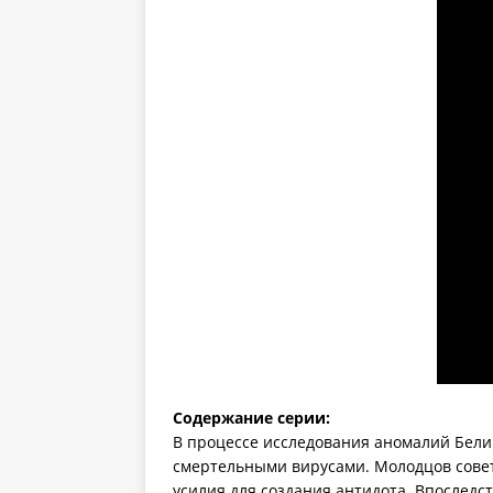
Содержание серии:
В процессе исследования аномалий Белин
смертельными вирусами. Молодцов совету
усилия для создания антидота. Впоследс