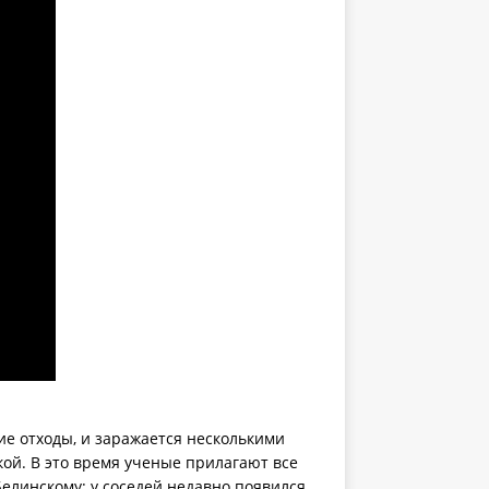
ие отходы, и заражается несколькими
кой. В это время ученые прилагают все
елинскому: у соседей недавно появился