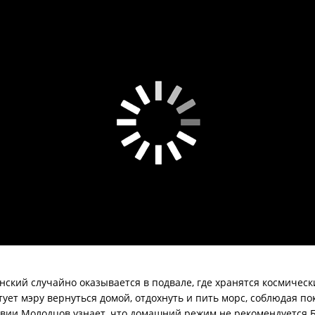
ский случайно оказывается в подвале, где хранятся космическ
ет мэру вернуться домой, отдохнуть и пить морс, соблюдая по
твии Молодцов узнает, что домашний режим не рекомендуется Б