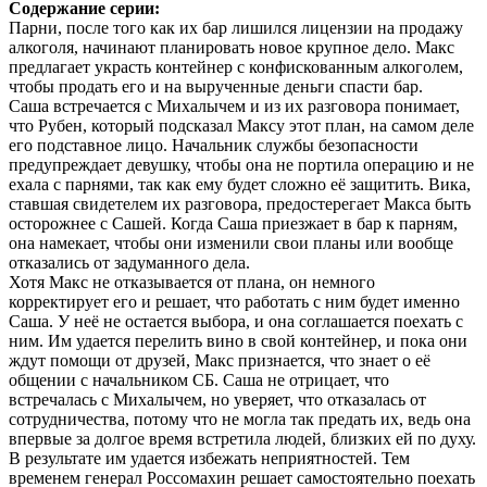
Содержание серии:
Парни, после того как их бар лишился лицензии на продажу
алкоголя, начинают планировать новое крупное дело. Макс
предлагает украсть контейнер с конфискованным алкоголем,
чтобы продать его и на вырученные деньги спасти бар.
Саша встречается с Михалычем и из их разговора понимает,
что Рубен, который подсказал Максу этот план, на самом деле
его подставное лицо. Начальник службы безопасности
предупреждает девушку, чтобы она не портила операцию и не
ехала с парнями, так как ему будет сложно её защитить. Вика,
ставшая свидетелем их разговора, предостерегает Макса быть
осторожнее с Сашей. Когда Саша приезжает в бар к парням,
она намекает, чтобы они изменили свои планы или вообще
отказались от задуманного дела.
Хотя Макс не отказывается от плана, он немного
корректирует его и решает, что работать с ним будет именно
Саша. У неё не остается выбора, и она соглашается поехать с
ним. Им удается перелить вино в свой контейнер, и пока они
ждут помощи от друзей, Макс признается, что знает о её
общении с начальником СБ. Саша не отрицает, что
встречалась с Михалычем, но уверяет, что отказалась от
сотрудничества, потому что не могла так предать их, ведь она
впервые за долгое время встретила людей, близких ей по духу.
В результате им удается избежать неприятностей. Тем
временем генерал Россомахин решает самостоятельно поехать