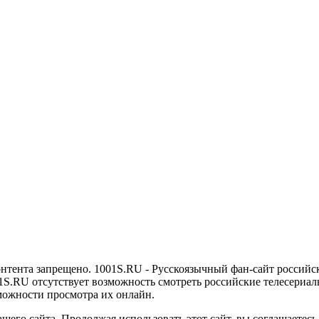
онтента запрещено. 1001S.RU - Русскоязычный фан-сайт российс
1S.RU отсутствует возможность смотреть российские телесериалы
можности просмотра их онлайн.
его сайта. Продолжая использовать этот сайт, вы соглашаетесь 