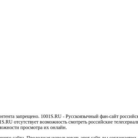
онтента запрещено. 1001S.RU - Русскоязычный фан-сайт российс
1S.RU отсутствует возможность смотреть российские телесериалы
можности просмотра их онлайн.
его сайта. Продолжая использовать этот сайт, вы соглашаетесь 