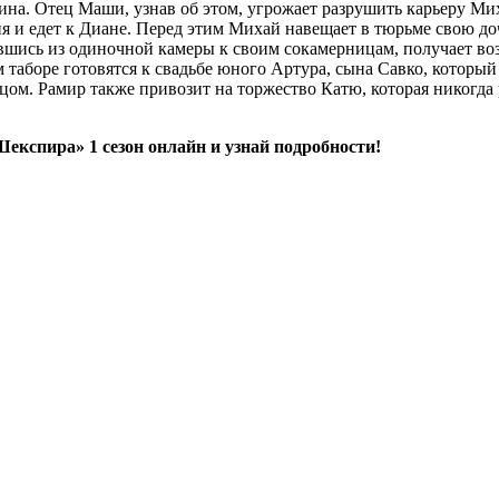
ина. Отец Маши, узнав об этом, угрожает разрушить карьеру Ми
я и едет к Диане. Перед этим Михай навещает в тюрьме свою дочь
рнувшись из одиночной камеры к своим сокамерницам, получает в
м таборе готовятся к свадьбе юного Артура, сына Савко, который
цом. Рамир также привозит на торжество Катю, которая никогда 
експира» 1 сезон онлайн и узнай подробности!