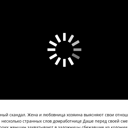
зный скандал. Жена и любовница хозяина выясняют свои отнош
 несколько странных слов домработнице Даше перед своей сме
х троих женщин захватывают в заложницы сбежавшие из колонии