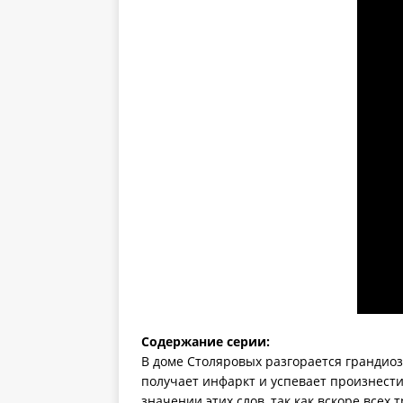
Содержание серии:
В доме Столяровых разгорается грандио
получает инфаркт и успевает произнести
значении этих слов, так как вскоре все