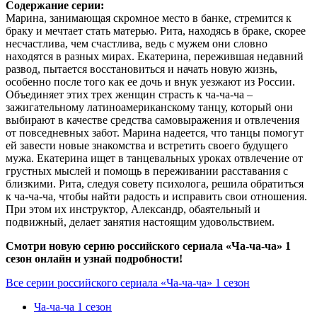
Содержание серии:
Марина, занимающая скромное место в банке, стремится к
браку и мечтает стать матерью. Рита, находясь в браке, скорее
несчастлива, чем счастлива, ведь с мужем они словно
находятся в разных мирах. Екатерина, пережившая недавний
развод, пытается восстановиться и начать новую жизнь,
особенно после того как ее дочь и внук уезжают из России.
Объединяет этих трех женщин страсть к ча-ча-ча –
зажигательному латиноамериканскому танцу, который они
выбирают в качестве средства самовыражения и отвлечения
от повседневных забот. Марина надеется, что танцы помогут
ей завести новые знакомства и встретить своего будущего
мужа. Екатерина ищет в танцевальных уроках отвлечение от
грустных мыслей и помощь в переживании расставания с
близкими. Рита, следуя совету психолога, решила обратиться
к ча-ча-ча, чтобы найти радость и исправить свои отношения.
При этом их инструктор, Александр, обаятельный и
подвижный, делает занятия настоящим удовольствием.
Смотри новую серию российского сериала «Ча-ча-ча» 1
сезон онлайн и узнай подробности!
Все серии российского сериала «Ча-ча-ча» 1 сезон
Ча-ча-ча 1 сезон