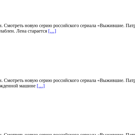
н. Смотреть новую серию российского сериала «Выжившие. Патру
лаблен. Лена старается
[…]
н. Смотреть новую серию российского сериала «Выжившие. Патру
режденной машине
[…]
н. Смотреть новую серию российского сериала «Выжившие. Патру