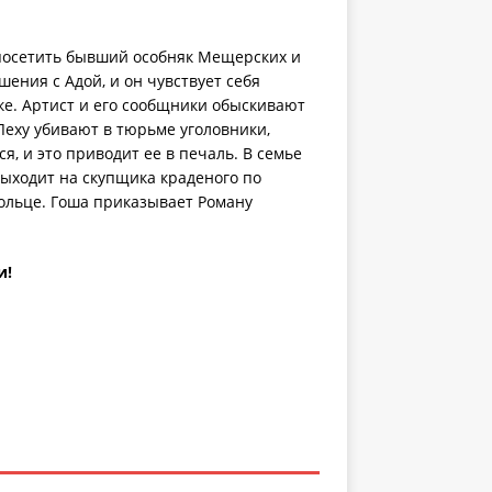
 посетить бывший особняк Мещерских и
ения с Адой, и он чувствует себя
ке. Артист и его сообщники обыскивают
 Леху убивают в тюрьме уголовники,
я, и это приводит ее в печаль. В семье
выходит на скупщика краденого по
мольце. Гоша приказывает Роману
и!