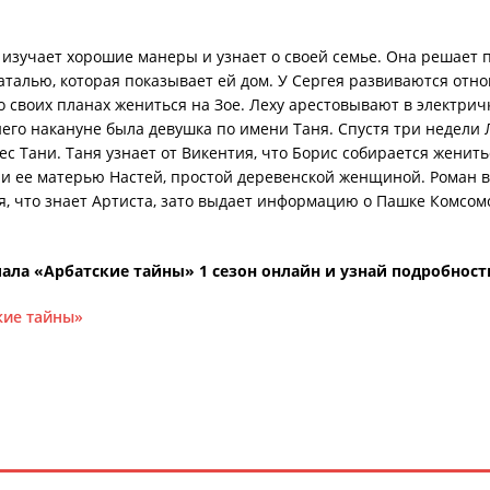
, изучает хорошие манеры и узнает о своей семье. Она решает
талью, которая показывает ей дом. У Сергея развиваются отнош
 своих планах жениться на Зое. Леху арестовывают в электрич
 него накануне была девушка по имени Таня. Спустя три недели
 Тани. Таня узнает от Викентия, что Борис собирается женитьс
 и ее матерью Настей, простой деревенской женщиной. Роман 
я, что знает Артиста, зато выдает информацию о Пашке Комсо
ала «Арбатские тайны» 1 сезон онлайн и узнай подробност
кие тайны»