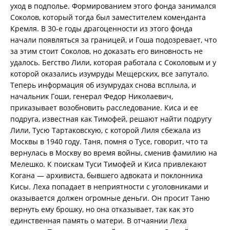
уход в подполье. Формированием этого фонда занимался
Соколов, который тогда был заместителем коменданта
Кремля. В 30-е годы драгоценности из этого фонда
начали появляться за границей, и Гоша подозревает, что
за этим стоит Соколов, но доказать его виновность не
удалось. Бегство Лили, которая работала с Соколовым и у
которой оказались изумруды Мещерских, все запутало.
Теперь информация об изумрудах снова всплыла, и
начальник Гоши, генерал Федор Николаевич,
приказывает возобновить расследование. Киса и ее
подруга, известная как Тимофей, решают найти подругу
Лили, Тусю Тартаковскую, с которой Лиля сбежала из
Москвы в 1940 году. Таня, помня о Тусе, говорит, что та
вернулась в Москву во время войны, сменив фамилию на
Мелешко. К поискам Туси Тимофей и Киса привлекают
Когана — архивиста, бывшего адвоката и поклонника
Кисы. Леха попадает в неприятности с уголовниками и
оказывается должен огромные деньги. Он просит Таню
вернуть ему брошку, но она отказывает, так как это
единственная память о матери. В отчаянии Леха