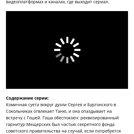
видеоплатформах и каналах, где выходит сериал.
Содержание серии:
Комичная суета вокруг дуэли Сергея и Бургонского в
Сокольниках отвлекает Таню, и она опаздывает на
встречу с Гошей. Гоша обеспокоен: реквизированный
гарнитур Мещерских был частью секретного фонда
советского правительства на случай, если потребуется