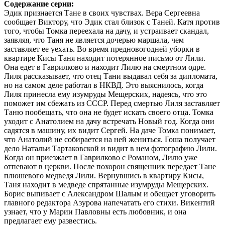
Содержание серии:
Эдик признается Тане в своих чувствах. Вера Сергеевна
сообщает Виктору, что Эдик стал близок с Таней. Катя против
того, чтобы Томка переехала на дачу, и устраивает скандал,
заявляя, что Таня не является дочерью маршала, чем
заставляет ее уехать. Во время предновогодней уборки в
квартире Кисы Таня находит потерянное письмо от Лили.
Она едет в Гаврилково и находит Лилю на смертном одре.
Лиля рассказывает, что отец Тани выдавал себя за дипломата,
но на самом деле работал в НКВД. Это выяснилось, когда
Лиля принесла ему изумруды Мещерских, надеясь, что это
поможет им сбежать из СССР. Перед смертью Лиля заставляет
Таню пообещать, что она не будет искать своего отца. Томка
уходит с Анатолием на дачу встречать Новый год. Когда они
садятся в машину, их видит Сергей. На даче Томка понимает,
что Анатолий не собирается на ней жениться. Гоша получает
дело Натальи Тартаковской и видит в нем фотографию Лили.
Когда он приезжает в Гаврилково с Романом, Лилю уже
отпевают в церкви. После похорон священник передает Тане
плюшевого медведя Лили. Вернувшись в квартиру Кисы,
Таня находит в медведе спрятанные изумруды Мещерских.
Борис выпивает с Александром Шалым и обещает уговорить
главного редактора Азурова напечатать его стихи. Викентий
узнает, что у Марии Павловны есть любовник, и она
предлагает ему развестись.