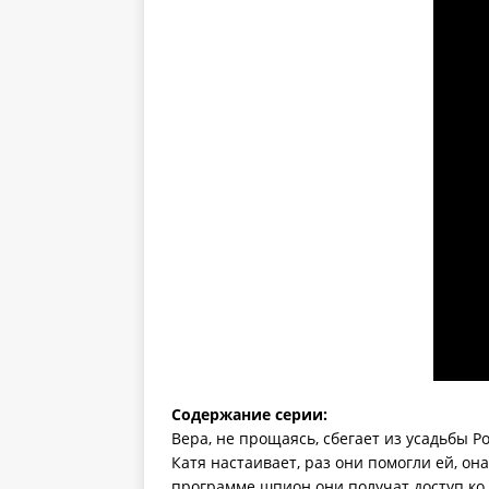
Содержание серии:
Вера, не прощаясь, сбегает из усадьбы Ро
Катя настаивает, раз они помогли ей, он
программе шпион они получат доступ ко 