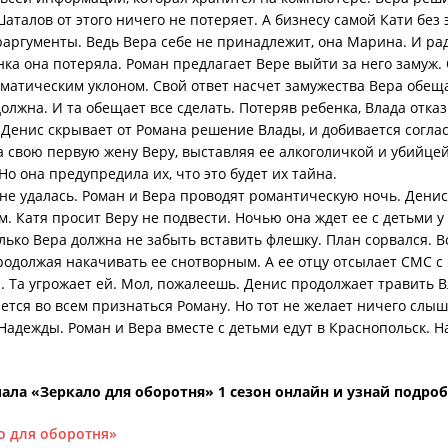
Шаталов от этого ничего не потеряет. А бизнесу самой Кати без 
раргументы. Ведь Вера себе не принадлежит, она Марина. И рад
ка она потеряла. Роман предлагает Вере выйти за него замуж. 
ематическим уклоном. Свой ответ насчет замужества Вера обеща
должна. И та обещает все сделать. Потеряв ребенка, Влада отка
. Денис скрывает от Романа решение Влады, и добивается согла
 свою первую жену Веру, выставляя ее алкоголичкой и убийцей
Но она предупредила их, что это будет их тайна.
не удалась. Роман и Вера проводят романтическую ночь. Денис 
. Катя просит Веру не подвести. Ночью она ждет ее с детьми у
Только Вера должна не забыть вставить флешку. План сорвался.
продолжая накачивать ее снотворным. А ее отцу отсылает СМС
 Та угрожает ей. Мол, пожалеешь. Денис продолжает травить В
ается во всем признаться Роману. Но тот не желает ничего слы
Надежды. Роман и Вера вместе с детьми едут в Краснопольск. 
ала «Зеркало для оборотня» 1 сезон онлайн и узнай подроб
о для оборотня»