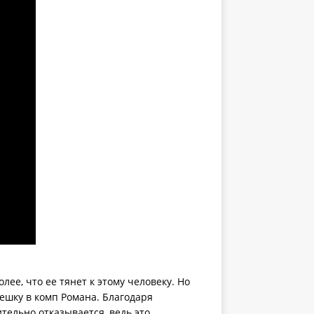
лее, что ее тянет к этому человеку. Но
лешку в комп Романа. Благодаря
тельно отказывается, ведь это