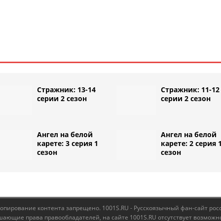
Стражник: 13-14
Стражник: 11-12
серии 2 сезон
серии 2 сезон
Ангел на белой
Ангел на белой
карете: 3 серия 1
карете: 2 серия 
сезон
сезон
Копирование контента запрещено. 1001S.RU - Русскоязычный фан-сайт рос
ающие права правообладателей, на сайте 1001S.RU отсутствует возможн