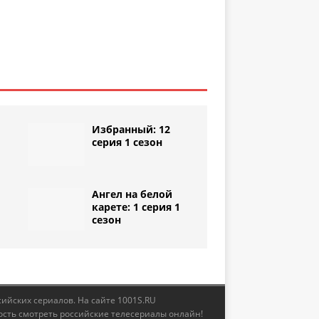
Избранный: 12
серия 1 сезон
Ангел на белой
1
карете: 1 серия 1
сезон
сийских сериалов. На сайте 1001S.RU
ость смотреть российские телесериалы онлайн!