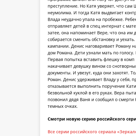
преступление. Но Катя уверяет, что сам 
неумолима. И тогда Катя выдвигает конт
Влада неудачно упала на пробежке. Ребен
отправляет детей в спец интернат с мат
затее, она напоминает Вере, что она им 
собирается сменить обстановку и уехать
кампании. Денис наговаривает Роману на
дом Романа. Дети узнали мать по голосу. 
Первая попытка вставить флешку в комп 
накачивает девушку вином со снотворным
документы. И увезут, куда они захотят. 
Роман. Денис удерживает Владу у себя, 
отказывается выполнить поручение Кати.
безвольной куклой в его руках. Вера пыт
позвонил дядя Ваня и сообщил о смерти 
темных очках.
Смотри новую серию российского сери
Все серии российского сериала «Зеркал