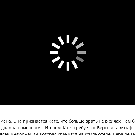
мана. Она признается Кате, что больше врать не в силах. Тем бо
а должна помочь им с Игорем. Катя требует от Веры вставить ф
всей информации, которая хранится на компьютере. Вера реши