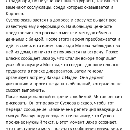
Страдивари, но не успевает ничего украсть, так как его
замечают сослуживцы, среди которых оказывается и
Корнеев.
Суслов оказывается на допросе и сразу же выдаёт всю
известную ему информацию. Наибольшую ценность
представляет его рассказ о месте и методах обмена
данными с бандой. После этого Гарсия преображается и
идёт в сквер, в то время как люди Мятова наблюдают за
ней из дома, но никто не появляется на встречу. Позже
Власик сообщает Захару, что Сталин вскоре подпишет
указ об эвакуации Москвы, что создаст дополнительные
трудности в поиске диверсантов. Затем генерал
организует встречу Захара с Надей. Она держит
дистанцию и просит не давать обещаний, которые он не
сможет выполнить.
После эмоциональной встречи с любимой, Мятов решает
рисковать. Он отправляет Суслова в сквер, чтобы тот
передал сообщение: «Назначена репетиция эвакуации, я
смогу». Володя подтверждает начальнику, что Суслов
произнёс нужный текст. В этот момент Захар осознаёт,
что преступники могут получать сообщения визуально, и