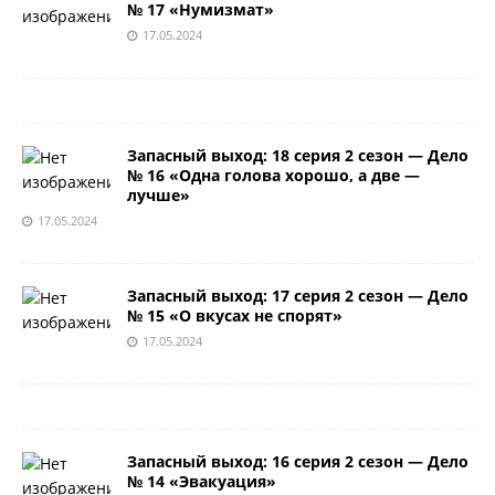
№ 17 «Нумизмат»
17.05.2024
Запасный выход: 18 серия 2 сезон — Дело
№ 16 «Одна голова хорошо, а две —
лучше»
17.05.2024
Запасный выход: 17 серия 2 сезон — Дело
№ 15 «О вкусах не спорят»
17.05.2024
Запасный выход: 16 серия 2 сезон — Дело
№ 14 «Эвакуация»