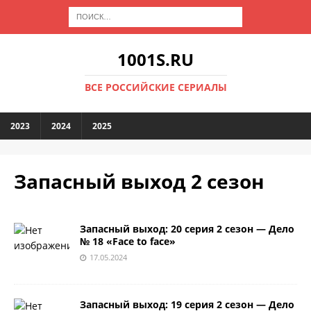
1001S.RU
ВСЕ РОССИЙСКИЕ СЕРИАЛЫ
2023
2024
2025
Запасный выход 2 сезон
Запасный выход: 20 серия 2 сезон — Дело
№ 18 «Face to face»
17.05.2024
Запасный выход: 19 серия 2 сезон — Дело