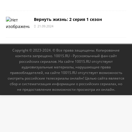
Вернуть жизнь: 2 серия 1 сезон
21.09.2024
Copyright © 2023-2024. © Все права защищены. Копирование
контента запрещено. 1001S.RU - Русскоязычный фан-сайт
российских сериалов. На сайте 1001S.RU отсутствуют
аудиовизуальные материалы, нарушающие права
правообладателей, на сайте 1001S.RU отсутствует возможность
смотреть российские телесериалы онлайн! Целью сайта является
сбор и систематизация информации о российских сериалах, но
не предоставление возможности просмотра их онлайн.