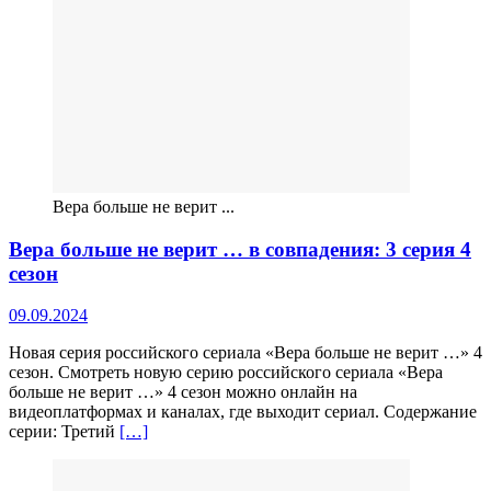
Вера больше не верит ...
Вера больше не верит … в совпадения: 3 серия 4
сезон
09.09.2024
Новая серия российского сериала «Вера больше не верит …» 4
сезон. Смотреть новую серию российского сериала «Вера
больше не верит …» 4 сезон можно онлайн на
видеоплатформах и каналах, где выходит сериал. Содержание
серии: Третий
[…]