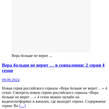
Вера больше не верит ...
Вера больше не верит … в совпадения: 2 серия 4
сезон
09.09.2024
Новая серия российского сериала «Вера больше не верит …» 4
сезон. Смотреть новую серию российского сериала «Вера
больше не верит …» 4 сезон можно онлайн на
видеоплатформах и каналах, где выходит сериал. Содержание
серии: Во
[…]