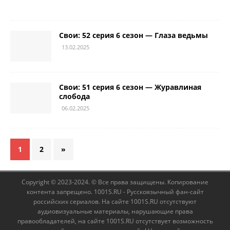
Свои: 52 серия 6 сезон — Глаза ведьмы
13.02.2025
Свои: 51 серия 6 сезон — Журавлиная
слобода
06.02.2025
1
2
»
Copyright © 2023-2024. © Все права защищены. Копирование
контента запрещено. 1001S.RU - Русскоязычный фан-сайт
российских сериалов. На сайте 1001S.RU отсутствуют
аудиовизуальные материалы, нарушающие права
правообладателей, на сайте 1001S.RU отсутствует возможность