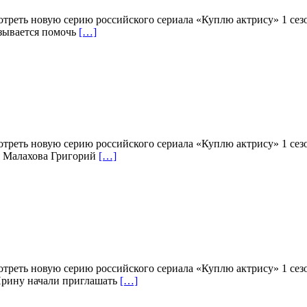
отреть новую серию российского сериала «Куплю актрису» 1 сез
азывается помочь
[…]
отреть новую серию российского сериала «Куплю актрису» 1 сез
я Малахова Григорий
[…]
отреть новую серию российского сериала «Куплю актрису» 1 сез
 Ирину начали приглашать
[…]