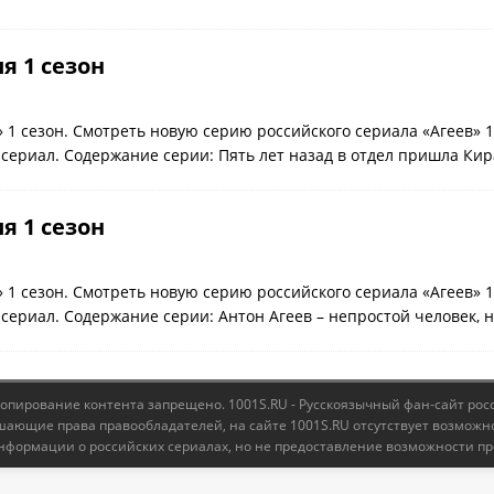
ия 1 сезон
» 1 сезон. Смотреть новую серию российского сериала «Агеев» 
 сериал. Содержание серии: Пять лет назад в отдел пришла Ки
ия 1 сезон
» 1 сезон. Смотреть новую серию российского сериала «Агеев» 
 сериал. Содержание серии: Антон Агеев – непростой человек, 
Копирование контента запрещено. 1001S.RU - Русскоязычный фан-сайт рос
ающие права правообладателей, на сайте 1001S.RU отсутствует возможн
нформации о российских сериалах, но не предоставление возможности пр