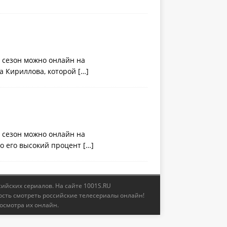
1 сезон можно онлайн на
ра Кириллова, которой
[…]
1 сезон можно онлайн на
но его высокий процент
[…]
сийских сериалов. На сайте 1001S.RU
ость смотреть российские телесериалы онлайн!
осмотра их онлайн.