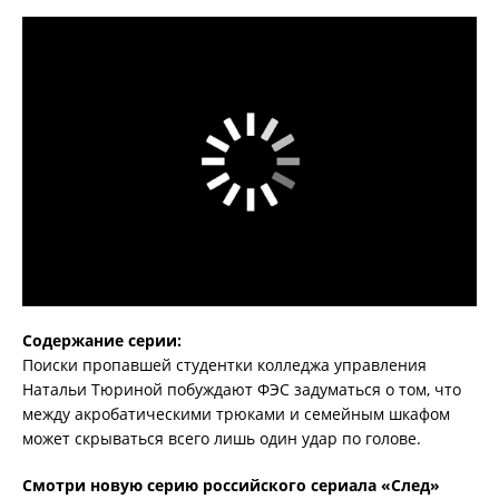
Содержание серии:
Поиски пропавшей студентки колледжа управления
Натальи Тюриной побуждают ФЭС задуматься о том, что
между акробатическими трюками и семейным шкафом
может скрываться всего лишь один удар по голове.
Смотри новую серию российского сериала «След»