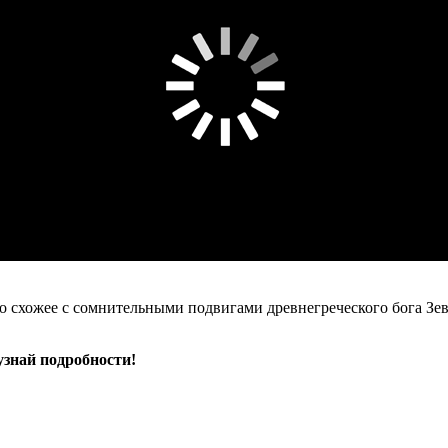
схожее с сомнительными подвигами древнегреческого бога Зевса
узнай подробности!