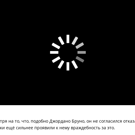
ря на то, что, подобно Джордано Бруно, он не согласился отка
мки ещё сильнее проявили к нему враждебность за это.