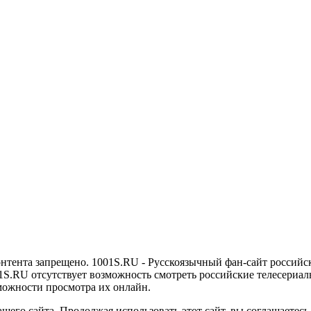
онтента запрещено. 1001S.RU - Русскоязычный фан-сайт российс
1S.RU отсутствует возможность смотреть российские телесериалы
можности просмотра их онлайн.
его сайта. Продолжая использовать этот сайт, вы соглашаетесь 