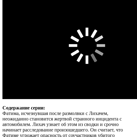
Содержание серии:
Фатима, исчезнувшая после размолвки с Лихачем,
неожиданно становится жертвой странного инцидента с
автомобилем. Лихач узнает об этом из сводки и срочно
начинает расследование произошедшего. Он считает, что
Фатиме угрожает опасность от соучастников убитого