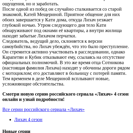
ощущения, но и заработать.
После одной из побед он случайно сталкивается со старой
знакомой, Катей Мещериной. Приятное общение для них
обоих завершается у Кати дома, откуда Лихач уезжает
глубокой ночью. Утром следующего дня тело Кати
обнаруживают под окнами её квартиры, а внутри жилища
находят забытые Лихачом перчатки.
Следователь, ведущий дело, склоняется к версии
самоубийства, но Лихач убеждён, что это было преступление.
Он стремится активно участвовать в расследовании, однако
Карапетян и Кубик отказывают ему, ссылаясь на отсутствие
официальных полномочий. В это же время отца Сотникова
(настоящая фамилия Лихача) находят у обочины дороги рядом
с мотоциклом; его доставляют в больницу с потерей памяти.
Тем временем в деле Мещериной всплывают новые,
усложняющие обстоятельства.
Смотри новую серию российского сериала «Лихач» 4 сезон
онлайн и узнай подробности!
Все серии российского сериала «Лихач»
Лихач 4 сезон
Новые серии