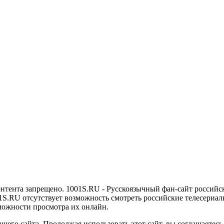
онтента запрещено. 1001S.RU - Русскоязычный фан-сайт российс
1S.RU отсутствует возможность смотреть российские телесериалы
можности просмотра их онлайн.
его сайта. Продолжая использовать этот сайт, вы соглашаетесь 