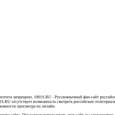
онтента запрещено. 1001S.RU - Русскоязычный фан-сайт российс
1S.RU отсутствует возможность смотреть российские телесериалы
можности просмотра их онлайн.
его сайта. Продолжая использовать этот сайт, вы соглашаетесь 