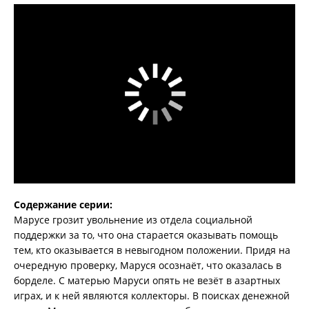
Содержание серии:
Марусе грозит увольнение из отдела социальной
поддержки за то, что она старается оказывать помощь
тем, кто оказывается в невыгодном положении. Придя на
очередную проверку, Маруся осознаёт, что оказалась в
борделе. С матерью Маруси опять не везёт в азартных
играх, и к ней являются коллекторы. В поисках денежной