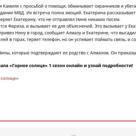
я Камиля с просьбой о помощи, обманывает охранников и убега
дании МВД. Их встреча полна эмоций. Екатерина рассказывает е
уверяет Екатерину, что не отправлял Нине никаких писем.
ется Фариза, и вызывает ее для объяснений. Это вызывает у 
привез Нину в город, сообщает Алмазу и Екатерине, что высади
елей в горах, теряет телефон, но он успевает поймать связь, и 
Нины, которые подтверждают ее родство с Алмазом. Он прика
ала «Горное солнце» 1 сезон онлайн и узнай подробности!
 солнце»