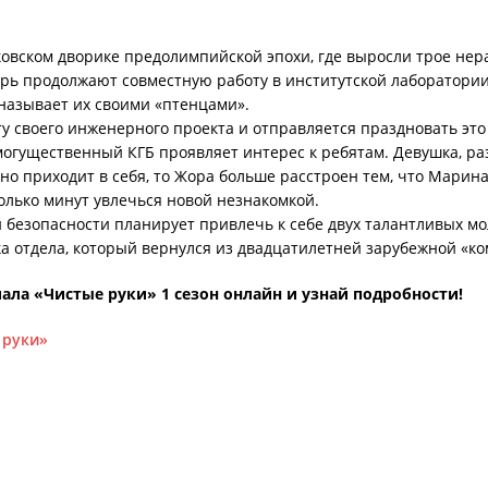
ковском дворике предолимпийской эпохи, где выросли трое нер
перь продолжают совместную работу в институтской лаборатори
называет их своими «птенцами».
 своего инженерного проекта и отправляется праздновать это 
огущественный КГБ проявляет интерес к ребятам. Девушка, раз
о приходит в себя, то Жора больше расстроен тем, что Марина
колько минут увлечься новой незнакомкой.
 безопасности планирует привлечь к себе двух талантливых мо
а отдела, который вернулся из двадцатилетней зарубежной «к
ала «Чистые руки» 1 сезон онлайн и узнай подробности!
 руки»