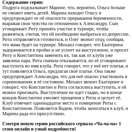
Содержание серии:
Подруга подсказывает Марине, что, вероятно, Ольга больше
не сможет иметь детей. Марина находит Ольгу и
предупреждает ее об опасности прерывания беременности,
выражая свои чувства по отношению к Александру. Сын
уговаривает Риту принять участие в турнире, чтобы
развеяться, считая, что ей необходимо выбраться из депрессии.
Рита отправляется готовиться, и Олег звонит отцу, сообщая,
что мама будет на турнире. Михаил говорит, что Екатерина
задерживается в пробке и не успеет на выступление, и просит
Риту и Константина заменить их, так как от клуба уже
заявлена пара. Рита сначала отказывается, но её уговаривают
выступить во имя клуба. Рита говорит, что у неё нет платья, и
тут появляется Ольга, предлагая своё платье. Она также
предупреждает Александра, что для неё опасно участвовать в
соревнованиях в её состоянии. Михаил звонит Екатерине и
говорит, что Константин и Рита согласились выступить, и ей
можно приезжать. Выступление не идет гладко, но в конце
концов Константин умоляет прощения у Риты и целует её.
Клуб отмечает одиннадцатое место и помирение Риты с
Константином. Появляется Вадим, чтобы записаться в клуб, и
Марина рада его присутствию.
Смотри новую серию российского сериала «Ча-ча-ча» 1
сезон онлайн и узнай подробности!