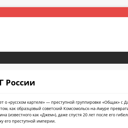
Г России
ет о «русском картеле» — преступной группировке «Общак» с Д
том, как образцовый советский Комсомольск-на-Амуре преврат
на (известного как «Джем»), даже спустя 20 лет после его гибе
ху его преступной империи.