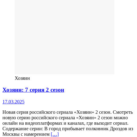
Хозяин
Хозяин: 7 серия 2 сезон
17.03.2025
Новая серия российского сериала «Хозяин» 2 сезон. Смотреть
новую серию российского сериала «Хозяин» 2 сезон можно
онлайн на видеоплатформах и каналах, где выходит сериал.
Содержание серии: В город прибывает полковник Дроздов из
Москвы с намерением
[…]