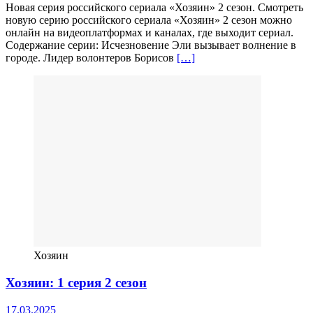
Новая серия российского сериала «Хозяин» 2 сезон. Смотреть
новую серию российского сериала «Хозяин» 2 сезон можно
онлайн на видеоплатформах и каналах, где выходит сериал.
Содержание серии: Исчезновение Эли вызывает волнение в
городе. Лидер волонтеров Борисов
[…]
Хозяин
Хозяин: 1 серия 2 сезон
17.03.2025