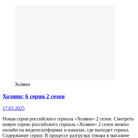
Хозяин
Хозяин: 6 серия 2 сезон
17.03.2025
Новая серия российского сериала «Хозяин» 2 сезон. Смотреть
новую серию российского сериала «Хозяин» 2 сезон можно
онлайн на видеоплатформах и каналах, где выходит сериал.
Содержание серии: В процессе разгрузки товара в магазине