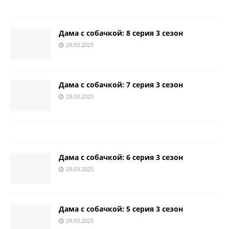
Дама с собачкой: 8 серия 3 сезон
29.03.2025
Дама с собачкой: 7 серия 3 сезон
29.03.2025
Дама с собачкой: 6 серия 3 сезон
29.03.2025
Дама с собачкой: 5 серия 3 сезон
29.03.2025