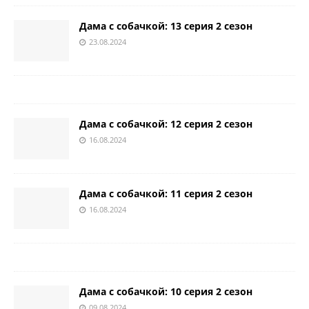
Дама с собачкой: 13 серия 2 сезон
23.08.2024
Дама с собачкой: 12 серия 2 сезон
16.08.2024
Дама с собачкой: 11 серия 2 сезон
16.08.2024
Дама с собачкой: 10 серия 2 сезон
09.08.2024