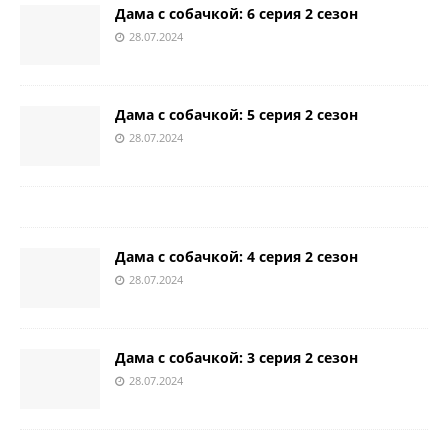
Дама с собачкой: 6 серия 2 сезон
28.07.2024
Дама с собачкой: 5 серия 2 сезон
28.07.2024
Дама с собачкой: 4 серия 2 сезон
28.07.2024
Дама с собачкой: 3 серия 2 сезон
28.07.2024