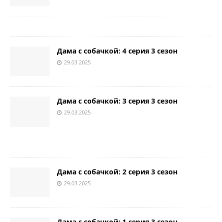
Дама с собачкой: 4 серия 3 сезон
29.03.2025
Дама с собачкой: 3 серия 3 сезон
29.03.2025
Дама с собачкой: 2 серия 3 сезон
29.03.2025
Дама с собачкой: 1 серия 3 сезон