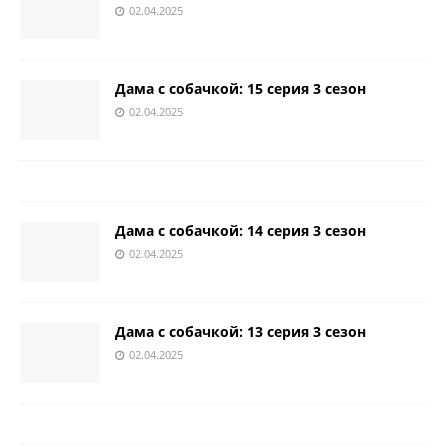
02.04.2025
Дама с собачкой: 15 серия 3 сезон
02.04.2025
Дама с собачкой: 14 серия 3 сезон
02.04.2025
Дама с собачкой: 13 серия 3 сезон
02.04.2025