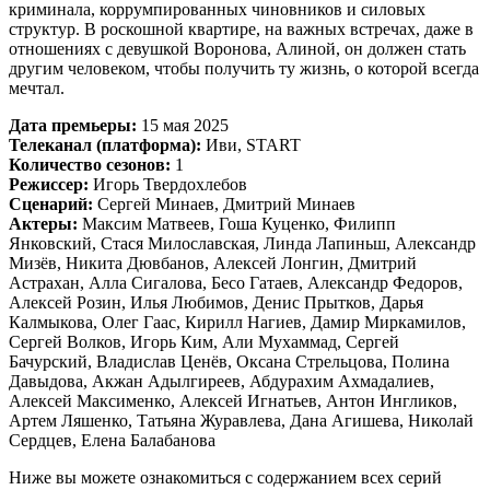
криминала, коррумпированных чиновников и силовых
структур. В роскошной квартире, на важных встречах, даже в
отношениях с девушкой Воронова, Алиной, он должен стать
другим человеком, чтобы получить ту жизнь, о которой всегда
мечтал.
Дата премьеры:
15 мая 2025
Телеканал (платформа):
Иви, START
Количество сезонов:
1
Режиссер:
Игорь Твердохлебов
Сценарий:
Сергей Минаев, Дмитрий Минаев
Актеры:
Максим Матвеев, Гоша Куценко, Филипп
Янковский, Стася Милославская, Линда Лапиньш, Александр
Мизёв, Никита Дювбанов, Алексей Лонгин, Дмитрий
Астрахан, Алла Сигалова, Бесо Гатаев, Александр Федоров,
Алексей Розин, Илья Любимов, Денис Прытков, Дарья
Калмыкова, Олег Гаас, Кирилл Нагиев, Дамир Миркамилов,
Сергей Волков, Игорь Ким, Али Мухаммад, Сергей
Бачурский, Владислав Ценёв, Оксана Стрельцова, Полина
Давыдова, Акжан Адылгиреев, Абдурахим Ахмадалиев,
Алексей Максименко, Алексей Игнатьев, Антон Ингликов,
Артем Ляшенко, Татьяна Журавлева, Дана Агишева, Николай
Сердцев, Елена Балабанова
Ниже вы можете ознакомиться с содержанием всех серий