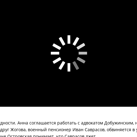
ности. Анна соглашается работать с адвокатом Добужинским,
друг Жогова, военный пенсионер Иван Саврасов, обвиняется в 
ече Островская понимает, что Саврасов лжет.