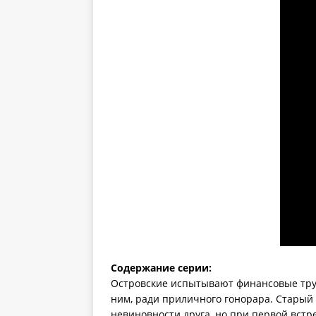
Содержание серии:
Островские испытывают финансовые труд
ним, ради приличного гонорара. Старый 
невиновности друга, но при первой встр