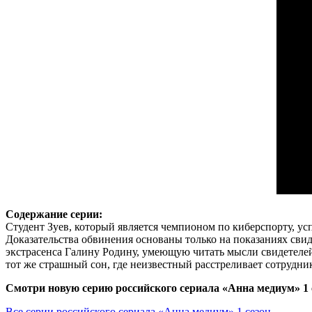
Содержание серии:
Студент Зуев, который является чемпионом по киберспорту, ус
Доказательства обвинения основаны только на показаниях свид
экстрасенса Галину Родину, умеющую читать мысли свидетелей
тот же страшный сон, где неизвестный расстреливает сотрудни
Смотри новую серию российского сериала «Анна медиум» 1 с
Все серии российского сериала «Анна медиум» 1 сезон